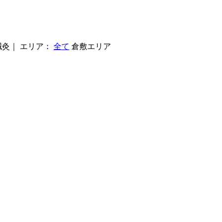
鍼灸
｜
エリア：
全て
倉敷エリア