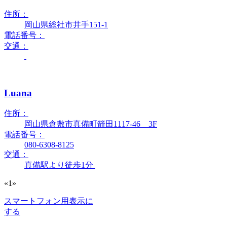
住所：
岡山県総社市井手151-1
電話番号：
交通：
Luana
住所：
岡山県倉敷市真備町箭田1117-46 3F
電話番号：
080-6308-8125
交通：
真備駅より徒歩1分
«
1
»
スマートフォン用表示に
する