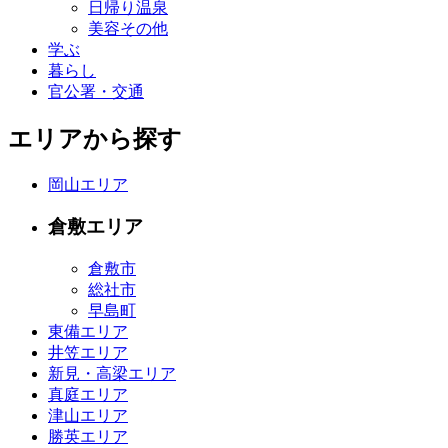
日帰り温泉
美容その他
学ぶ
暮らし
官公署・交通
エリアから探す
岡山エリア
倉敷エリア
倉敷市
総社市
早島町
東備エリア
井笠エリア
新見・高梁エリア
真庭エリア
津山エリア
勝英エリア