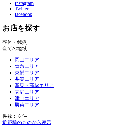
Instagram
Twitter
facebook
お店を探す
整体・鍼灸
全ての地域
岡山エリア
倉敷エリア
東備エリア
井笠エリア
新見・高梁エリア
真庭エリア
津山エリア
勝英エリア
件数： 6 件
近距離のものから表示