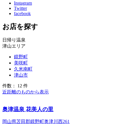
Instagram
Twitter
facebook
お店を探す
日帰り温泉
津山エリア
鏡野町
美咲町
久米南町
津山市
件数： 12 件
近距離のものから表示
奥津温泉 花美人の里
岡山県苫田郡鏡野町奥津川西261