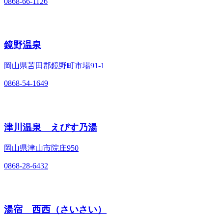
0868-66-1126
鏡野温泉
岡山県苫田郡鏡野町市場91-1
0868-54-1649
津川温泉 えびす乃湯
岡山県津山市院庄950
0868-28-6432
湯宿 西西（さいさい）