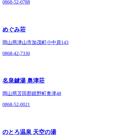
0868-52-0788
めぐみ荘
岡山県津山市加茂町小中原143
0868-42-7330
名泉鍵湯 奥津荘
岡山県苫田郡鏡野町奥津48
0868-52-0021
のとろ温泉 天空の湯