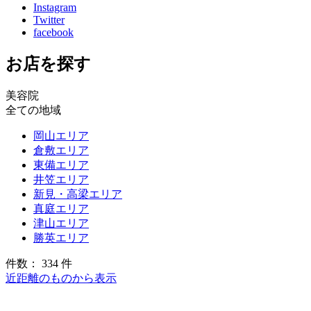
Instagram
Twitter
facebook
お店を探す
美容院
全ての地域
岡山エリア
倉敷エリア
東備エリア
井笠エリア
新見・高梁エリア
真庭エリア
津山エリア
勝英エリア
件数： 334 件
近距離のものから表示