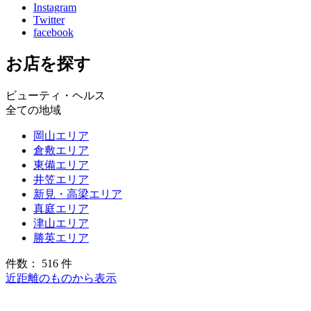
Instagram
Twitter
facebook
お店を探す
ビューティ・ヘルス
全ての地域
岡山エリア
倉敷エリア
東備エリア
井笠エリア
新見・高梁エリア
真庭エリア
津山エリア
勝英エリア
件数： 516 件
近距離のものから表示