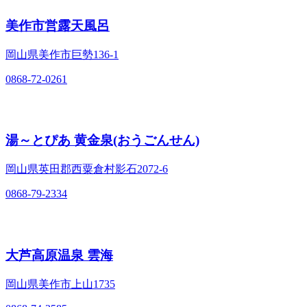
美作市営露天風呂
岡山県美作市巨勢136-1
0868-72-0261
湯～とぴあ 黄金泉(おうごんせん)
岡山県英田郡西粟倉村影石2072-6
0868-79-2334
大芦高原温泉 雲海
岡山県美作市上山1735