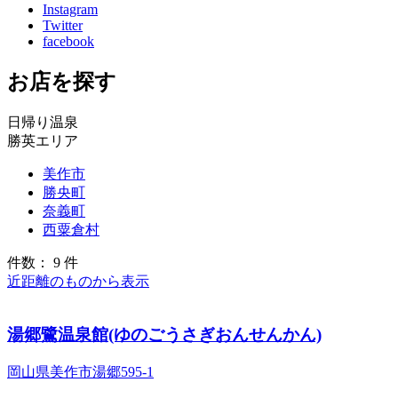
Instagram
Twitter
facebook
お店を探す
日帰り温泉
勝英エリア
美作市
勝央町
奈義町
西粟倉村
件数： 9 件
近距離のものから表示
湯郷鷺温泉館(ゆのごうさぎおんせんかん)
岡山県美作市湯郷595-1