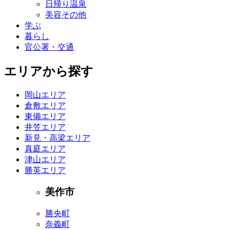
日帰り温泉
美容その他
学ぶ
暮らし
官公署・交通
エリアから探す
岡山エリア
倉敷エリア
東備エリア
井笠エリア
新見・高梁エリア
真庭エリア
津山エリア
勝英エリア
美作市
勝央町
奈義町