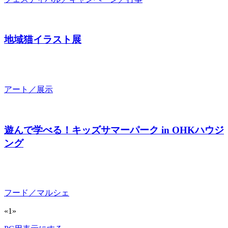
地域猫イラスト展
アート／展示
遊んで学べる！キッズサマーパーク in OHKハウジ
ング
フード／マルシェ
«
1
»