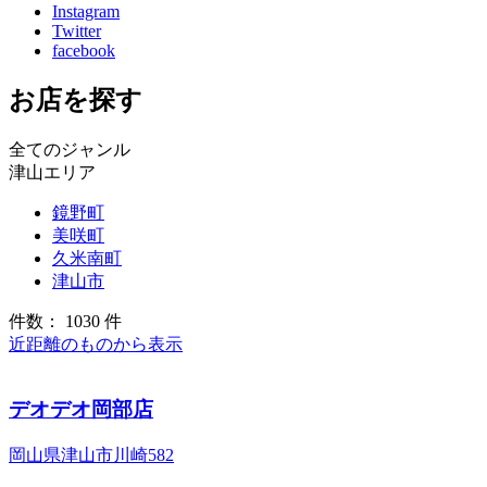
Instagram
Twitter
facebook
お店を探す
全てのジャンル
津山エリア
鏡野町
美咲町
久米南町
津山市
件数： 1030 件
近距離のものから表示
デオデオ岡部店
岡山県津山市川崎582