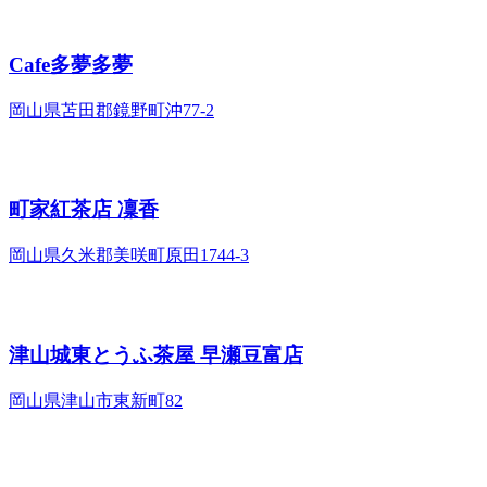
Cafe多夢多夢
岡山県苫田郡鏡野町沖77-2
町家紅茶店 凜香
岡山県久米郡美咲町原田1744-3
津山城東とうふ茶屋 早瀬豆富店
岡山県津山市東新町82