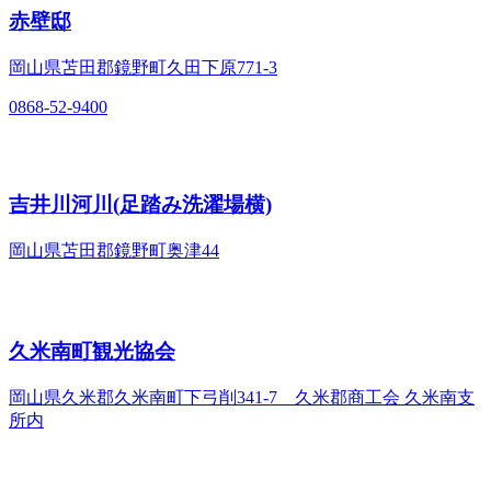
赤壁邸
岡山県苫田郡鏡野町久田下原771-3
0868-52-9400
吉井川河川(足踏み洗濯場横)
岡山県苫田郡鏡野町奥津44
久米南町観光協会
岡山県久米郡久米南町下弓削341-7 久米郡商工会 久米南支
所内