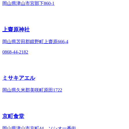
岡山県津山市宮部下860-1
上齋原神社
岡山県苫田郡鏡野町上齋原666-4
0868-44-2182
ミサキアエル
岡山県久米郡美咲町原田1722
京町食堂
岡山県津山市京町44 ソシオ一番街