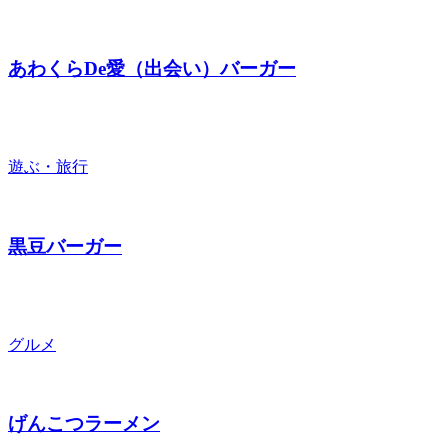
あわくらDe愛（出会い）バーガー
遊ぶ・旅行
黒豆バーガー
グルメ
げんこつラーメン