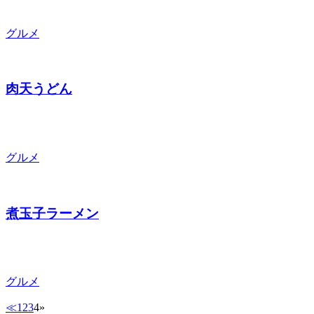
グルメ
肉天うどん
グルメ
煮玉子ラーメン
グルメ
≪
1
2
3
4
»