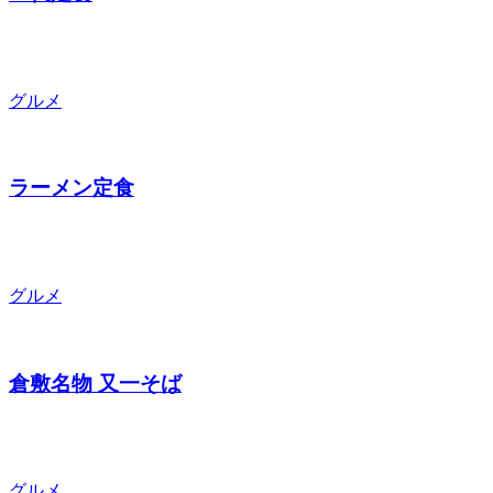
グルメ
ラーメン定食
グルメ
倉敷名物 又一そば
グルメ